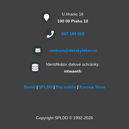
U Hranic 16
100 00 Praha 10
267 184 065
centrum@detskylekar.cz
Identifikátor datové schránky:
mtwawth
Domů
|
SPLDD
|
Pro rodiče
|
Korona Virus
Copyright SPLDD © 1992-2026