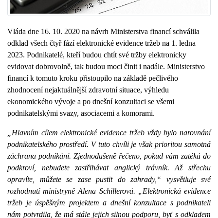
Vláda dne 16. 10. 2020 na návrh Ministerstva financí schválila
odklad všech čtyř fází elektronické evidence tržeb na 1. ledna
2023. Podnikatelé, kteří budou chtít své tržby elektronicky
evidovat dobrovolně, tak budou moci činit i nadále. Ministerstvo
financí k tomuto kroku přistoupilo na základě pečlivého
zhodnocení nejaktuálnější zdravotní situace, výhledu
ekonomického vývoje a po dnešní konzultaci se všemi
podnikatelskými svazy, asociacemi a komorami.
„Hlavním cílem elektronické evidence tržeb vždy bylo narovnání
podnikatelského prostředí. V tuto chvíli je však prioritou samotná
záchrana podnikání. Zjednodušeně řečeno, pokud vám zatéká do
podkroví, nebudete zastřihávat anglický trávník. Až střechu
opravíte, můžete se zase pustit do zahrady,“ vysvětluje své
rozhodnutí ministryně Alena Schillerová. „Elektronická evidence
tržeb je úspěšným projektem a dnešní konzultace s podnikateli
nám potvrdila, že má stále jejich silnou podporu, byť s odkladem