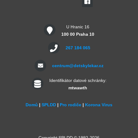
U Hranic 16
100 00 Praha 10
267 184 065
centrum@detskylekar.cz
Identifikátor datové schránky:
mtwawth
Domů
|
SPLDD
|
Pro rodiče
|
Korona Virus
Copyright SPLDD © 1992-2026