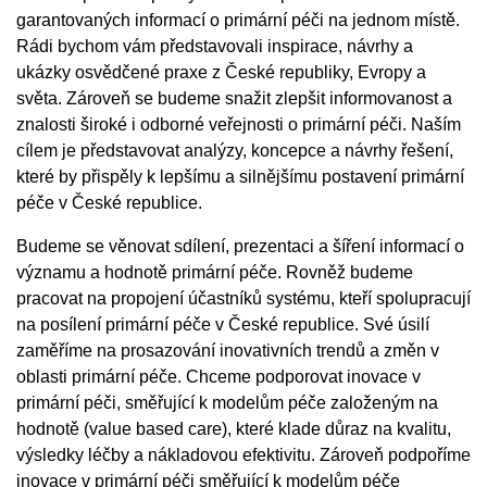
garantovaných informací o primární péči na jednom místě.
Rádi bychom vám představovali inspirace, návrhy a
ukázky osvědčené praxe z České republiky, Evropy a
světa. Zároveň se budeme snažit zlepšit informovanost a
znalosti široké i odborné veřejnosti o primární péči. Naším
cílem je představovat analýzy, koncepce a návrhy řešení,
které by přispěly k lepšímu a silnějšímu postavení primární
péče v České republice.
Budeme se věnovat sdílení, prezentaci a šíření informací o
významu a hodnotě primární péče. Rovněž budeme
pracovat na propojení účastníků systému, kteří spolupracují
na posílení primární péče v České republice. Své úsilí
zaměříme na prosazování inovativních trendů a změn v
oblasti primární péče. Chceme podporovat inovace v
primární péči, směřující k modelům péče založeným na
hodnotě (value based care), které klade důraz na kvalitu,
výsledky léčby a nákladovou efektivitu. Zároveň podpoříme
inovace v primární péči směřující k modelům péče