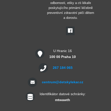
odbornosti, etiky a cti lékaře
poskytujícího primární léčebně
preventivní zdravotní péči dětem
a dorostu.
U Hranic 16
100 00 Praha 10
267 184 065
centrum@detskylekar.cz
Identifikátor datové schránky:
mtwawth