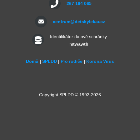
267 184 065
centrum@detskylekar.cz
Identifikátor datové schránky:
mtwawth
Domů
|
SPLDD
|
Pro rodiče
|
Korona Virus
Copyright SPLDD © 1992-2026