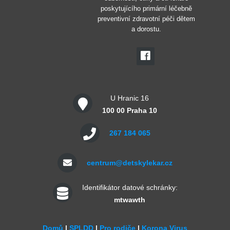
poskytujícího primární léčebně
preventivní zdravotní péči dětem
a dorostu.
U Hranic 16
100 00 Praha 10
267 184 065
centrum@detskylekar.cz
Identifikátor datové schránky:
mtwawth
Domů
|
SPLDD
|
Pro rodiče
|
Korona Virus