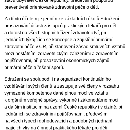
stavu obyvatel České republiky, především podporou
preventivně orientované zdravotní péče o děti.
Za tímto účelem je jedním ze základních úkolů Sdružení
prosazování účasti zástupců praktických lékařů pro děti
a dorost na všech stupních řízení zdravotnictví, při
jednáních týkajících se koncepce a zajištění primární
zdravotní péče v ČR, při stanovení zásad smluvních vztahů
mezi nestátními zdravotnickými zařízeními a zdravotními
pojišťovnami, při prosazování ekonomických zájmů
primární péče a řešení sporů.
Sdružení se spolupodílí na organizaci kontinuálního
vzdělávání svých členů a zastupuje své členy v rozsahu
vymezené kompetence dané plnou mocí ve vztahu
k orgánům veřejné správy, výkonné i zákonodárné moci
a dalším institucím na území České republiky i v cizině, při
jednáních se zdravotními pojišťovnami, především
na všech typech dohodovacích a podobných jednání
majících vliv na činnost praktického lékaře pro děti