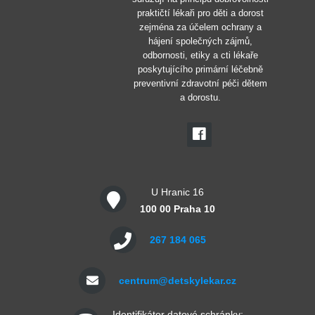
praktičtí lékaři pro děti a dorost
zejména za účelem ochrany a
hájení společných zájmů,
odbornosti, etiky a cti lékaře
poskytujícího primární léčebně
preventivní zdravotní péči dětem
a dorostu.
U Hranic 16
100 00 Praha 10
267 184 065
centrum@detskylekar.cz
Identifikátor datové schránky: