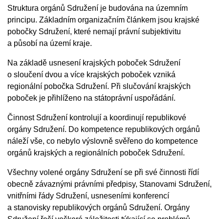
Struktura orgánů Sdružení je budována na územním
principu. Základním organizačním článkem jsou krajské
pobočky Sdružení, které nemají právní subjektivitu
a působí na území kraje.
Na základě usnesení krajských poboček Sdružení
o sloučení dvou a více krajských poboček vzniká
regionální pobočka Sdružení. Při slučování krajských
poboček je přihlíženo na státoprávní uspořádání.
Činnost Sdružení kontrolují a koordinují republikové
orgány Sdružení. Do kompetence republikových orgánů
náleží vše, co nebylo výslovně svěřeno do kompetence
orgánů krajských a regionálních poboček Sdružení.
Všechny volené orgány Sdružení se při své činnosti řídí
obecně závaznými právními předpisy, Stanovami Sdružení,
vnitřními řády Sdružení, usneseními konferencí
a stanovisky republikových orgánů Sdružení. Orgány