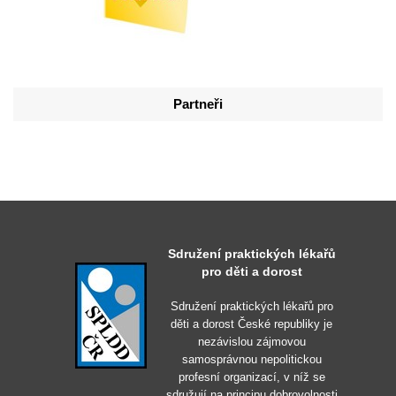
Partneři
Sdružení praktických lékařů
pro děti a dorost
Sdružení praktických lékařů pro
děti a dorost České republiky je
nezávislou zájmovou
samosprávnou nepolitickou
profesní organizací, v níž se
sdružují na principu dobrovolnosti