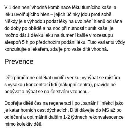
V 1 den není vhodná kombinace léku tlumícího kašel a
léku uvolňujícího hlen – jejich účinky jdou proti sobě.
Někdy je s výhodou podat léky na uvolnění hlenů od rána
do doby po obědě a na noc při nutnosti tlumit kašel je
možno dát 1 dávku léku na tlumení kašle v rozestupu
alespoň 5 h po předchozím podání léku. Tuto variantu vždy
konzultujte s lékařem, zda je pro vaše dítě vhodná.
Prevence
Děti přiměřeně oblékat uvnitř i venku, vyhýbat se místům
s vysokou koncentrací lidí (nákupní centra), pravidelně
pobývat a hýbat se na čerstvém vzduchu.
Dopřejte dítěti čas na regeneraci i po „banální“ infekci jako
je katar horních cest dýchacích. Dítě dávejte do MŠ až po
odléčení a optimálně dalším 1-2 týdnech rekonvalescence
mimo kolektiv dětí.