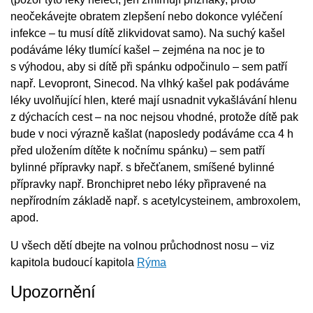
neočekávejte obratem zlepšení nebo dokonce vyléčení
infekce – tu musí dítě zlikvidovat samo). Na suchý kašel
podáváme léky tlumící kašel – zejména na noc je to
s výhodou, aby si dítě při spánku odpočinulo – sem patří
např. Levopront, Sinecod. Na vlhký kašel pak podáváme
léky uvolňující hlen, které mají usnadnit vykašlávání hlenu
z dýchacích cest – na noc nejsou vhodné, protože dítě pak
bude v noci výrazně kašlat (naposledy podáváme cca 4 h
před uložením dítěte k nočnímu spánku) – sem patří
bylinné přípravky např. s břečťanem, smíšené bylinné
přípravky např. Bronchipret nebo léky připravené na
nepřírodním základě např. s acetylcysteinem, ambroxolem,
apod.
U všech dětí dbejte na volnou průchodnost nosu – viz
kapitola budoucí kapitola
Rýma
Upozornění