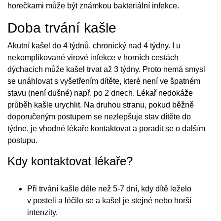
horečkami může být známkou bakteriální infekce.
Doba trvání kašle
Akutní kašel do 4 týdnů, chronický nad 4 týdny. I u
nekomplikované virové infekce v horních cestách
dýchacích může kašel trvat až 3 týdny. Proto nemá smysl
se unáhlovat s vyšetřením dítěte, které není ve špatném
stavu (není dušné) např. po 2 dnech. Lékař nedokáže
průběh kašle urychlit. Na druhou stranu, pokud běžně
doporučeným postupem se nezlepšuje stav dítěte do
týdne, je vhodné lékaře kontaktovat a poradit se o dalším
postupu.
Kdy kontaktovat lékaře?
Při trvání kašle déle než 5-7 dní, kdy dítě leželo
v posteli a léčilo se a kašel je stejné nebo horší
intenzity.