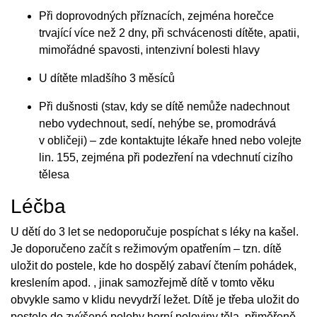
Při doprovodných příznacích, zejména horečce
trvající více než 2 dny, při schvácenosti dítěte, apatii,
mimořádné spavosti, intenzivní bolesti hlavy
U dítěte mladšího 3 měsíců
Při dušnosti (stav, kdy se dítě nemůže nadechnout
nebo vydechnout, sedí, nehýbe se, promodrává
v obličeji) – zde kontaktujte lékaře hned nebo volejte
lin. 155, zejména při podezření na vdechnutí cizího
tělesa
Léčba
U dětí do 3 let se nedoporučuje pospíchat s léky na kašel.
Je doporučeno začít s režimovým opatřením – tzn. dítě
uložit do postele, kde ho dospělý zabaví čtením pohádek,
kreslením apod. , jinak samozřejmě dítě v tomto věku
obvykle samo v klidu nevydrží ležet. Dítě je třeba uložit do
postele do zvýšené polohy horní poloviny těla, přiměřeně