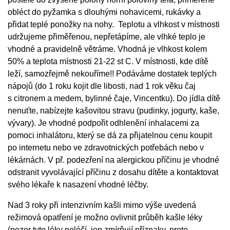
obléct do pyžamka s dlouhými nohavicemi, rukávky a
přidat teplé ponožky na nohy. Teplotu a vlhkost v místnosti
udržujeme přiměřenou, nepřetápíme, ale vlhké teplo je
vhodné a pravidelně větráme. Vhodná je vlhkost kolem
50% a teplota místnosti 21-22 st C. V místnosti, kde dítě
leží, samozřejmě nekouříme!! Podáváme dostatek teplých
nápojů (do 1 roku kojit dle libosti, nad 1 rok věku čaj
s citronem a medem, bylinné čaje, Vincentku). Do jídla dítě
nenuťte, nabízejte kašovitou stravu (pudinky, jogurty, kaše,
vývary). Je vhodné podpořit odhlenění inhalacemi za
pomoci inhalátoru, který se dá za přijatelnou cenu koupit
po internetu nebo ve zdravotnických potřebách nebo v
lékárnách. V př. podezření na alergickou příčinu je vhodné
odstranit vyvolávající příčinu z dosahu dítěte a kontaktovat
svého lékaře k nasazení vhodné léčby.
Nad 3 roky při intenzivním kašli mimo výše uvedená
režimová opatření je možno ovlivnit průběh kašle léky
(pozor tyto léky neléčí, jen zmírňují příznaky, proto