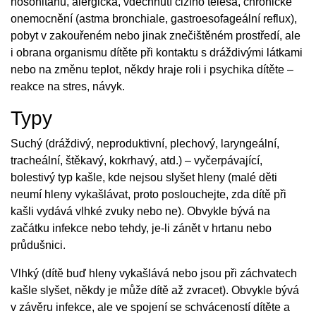
nosohltanu, alergická, vdechnutí cizího tělesa, chronické
onemocnění (astma bronchiale, gastroesofageální reflux),
pobyt v zakouřeném nebo jinak znečištěném prostředí, ale
i obrana organismu dítěte při kontaktu s dráždivými látkami
nebo na změnu teplot, někdy hraje roli i psychika dítěte –
reakce na stres, návyk.
Typy
Suchý (dráždivý, neproduktivní, plechový, laryngeální,
tracheální, štěkavý, kokrhavý, atd.) – vyčerpávající,
bolestivý typ kašle, kde nejsou slyšet hleny (malé děti
neumí hleny vykašlávat, proto poslouchejte, zda dítě při
kašli vydává vlhké zvuky nebo ne). Obvykle bývá na
začátku infekce nebo tehdy, je-li zánět v hrtanu nebo
průdušnici.
Vlhký (dítě buď hleny vykašlává nebo jsou při záchvatech
kašle slyšet, někdy je může dítě až zvracet). Obvykle bývá
v závěru infekce, ale ve spojení se schváceností dítěte a