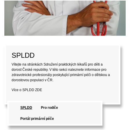
Pro rodiče
Vítejte na stránkách Sdružení praktických lékařů pro děti a
dorost České republiky (SPLDD). V této sekci naleznete
informace pro laickou veřejnost, které mohou být užitečné při
péči o děti a dorost.
Více o SPLDD
ZDE
SPLDD
Pro rodiče
Portál primární péče