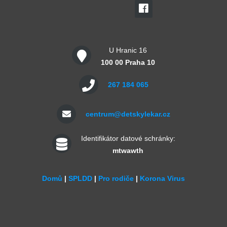
U Hranic 16
100 00 Praha 10
267 184 065
centrum@detskylekar.cz
Identifikátor datové schránky:
mtwawth
Domů
|
SPLDD
|
Pro rodiče
|
Korona Virus