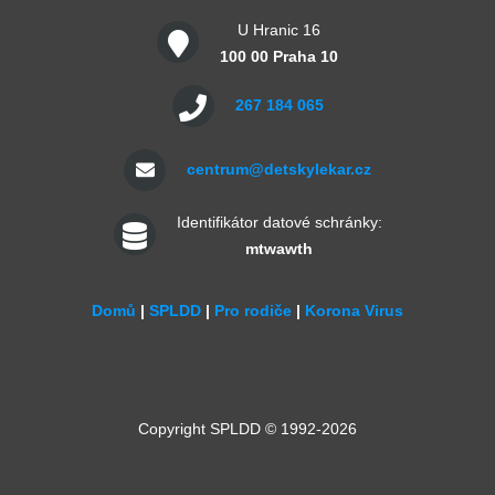
U Hranic 16
100 00 Praha 10
267 184 065
centrum@detskylekar.cz
Identifikátor datové schránky:
mtwawth
Domů
|
SPLDD
|
Pro rodiče
|
Korona Virus
Copyright SPLDD © 1992-2026