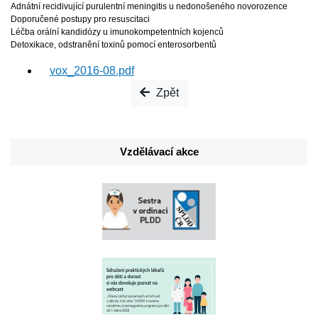
Adnátní recidivující purulentní meningitis u nedonošeného novorozence
Doporučené postupy pro resuscitaci
Léčba orální kandidózy u imunokompetentních kojenců
Detoxikace, odstranění toxinů pomocí enterosorbentů
vox_2016-08.pdf
Zpět
Vzdělávací akce