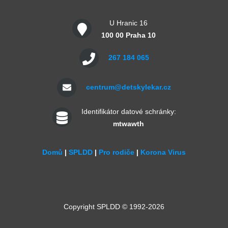
U Hranic 16
100 00 Praha 10
267 184 065
centrum@detskylekar.cz
Identifikátor datové schránky:
mtwawth
Domů
|
SPLDD
|
Pro rodiče
|
Korona Virus
Copyright SPLDD © 1992-2026