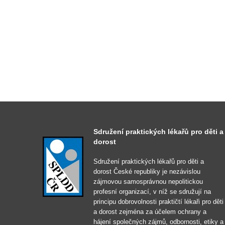
Sdružení praktických lékařů pro děti a
dorost
Sdružení praktických lékařů pro děti a
dorost České republiky je nezávislou
zájmovou samosprávnou nepolitickou
profesní organizací, v níž se sdružují na
principu dobrovolnosti praktičtí lékaři pro děti
a dorost zejména za účelem ochrany a
hájení společných zájmů, odbornosti, etiky a