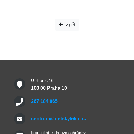
Zpět
U Hranic 16
100 00 Praha 10
267 184 065
centrum@detskylekar.cz
Identifikátor datové schránky: