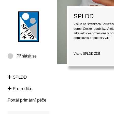
Pro rodiče
Vítejte na stránkách Sdružení
dorost České republiky (SPLD
informace pro laickou veřejno
péči o děti a dorost.
Více o SPLDD
ZDE
Přihlásit se
SPLDD
Pro rodiče
Portál primární péče