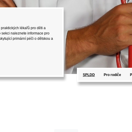
 praktických lékařů pro děti a
D). V této sekci naleznete
st, které mohou být užitečné při
SPLDD
Pro rodiče
P