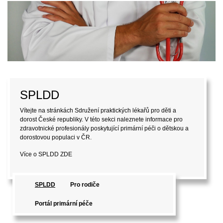
Pro rodiče
Vítejte na stránkách Sdružení praktických lékařů pro děti a
dorost České republiky (SPLDD). V této sekci naleznete
informace pro laickou veřejnost, které mohou být užitečné při
péči o děti a dorost.
Více o SPLDD
ZDE
SPLDD
Pro rodiče
Portál primární péče