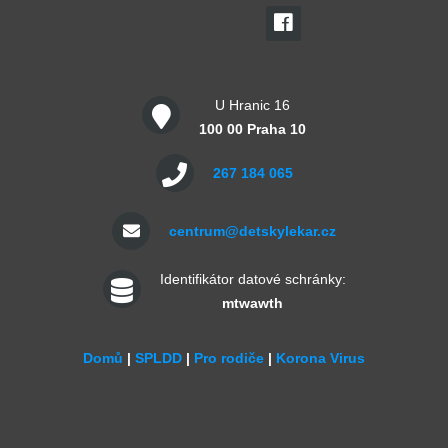
U Hranic 16
100 00 Praha 10
267 184 065
centrum@detskylekar.cz
Identifikátor datové schránky:
mtwawth
Domů
|
SPLDD
|
Pro rodiče
|
Korona Virus