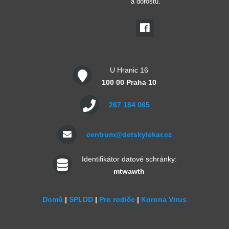
a dorostu.
U Hranic 16
100 00 Praha 10
267 184 065
centrum@detskylekar.cz
Identifikátor datové schránky:
mtwawth
Domů
|
SPLDD
|
Pro rodiče
|
Korona Virus