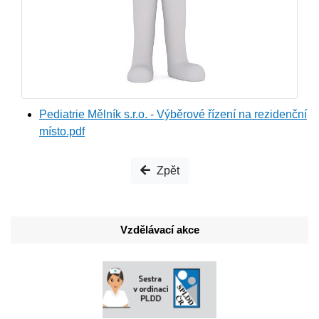
Pediatrie Mělník s.r.o. - Výběrové řízení na rezidenční
místo.pdf
Zpět
Vzdělávací akce