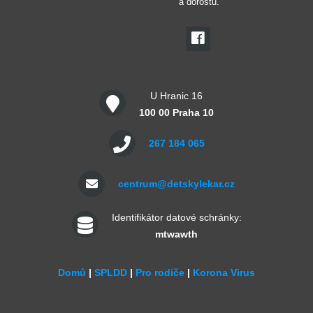
a dorostu.
U Hranic 16
100 00 Praha 10
267 184 065
centrum@detskylekar.cz
Identifikátor datové schránky:
mtwawth
Domů
|
SPLDD
|
Pro rodiče
|
Korona Virus