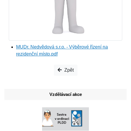
MUDr. Nedvědová s.r.o. - Výběrové řízení na
rezidenční místo.pdf
Zpět
Vzdělávací akce