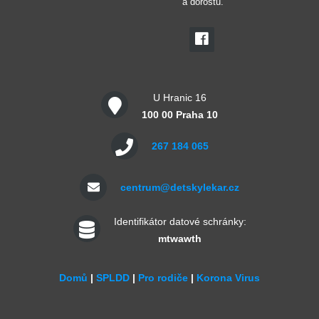
a dorostu.
U Hranic 16
100 00 Praha 10
267 184 065
centrum@detskylekar.cz
Identifikátor datové schránky:
mtwawth
Domů
|
SPLDD
|
Pro rodiče
|
Korona Virus