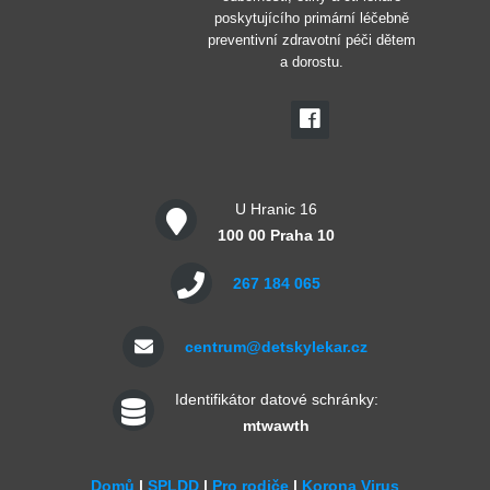
poskytujícího primární léčebně
preventivní zdravotní péči dětem
a dorostu.
U Hranic 16
100 00 Praha 10
267 184 065
centrum@detskylekar.cz
Identifikátor datové schránky:
mtwawth
Domů
|
SPLDD
|
Pro rodiče
|
Korona Virus