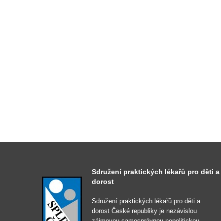
Sdružení praktických lékařů pro děti a
dorost
Sdružení praktických lékařů pro děti a
dorost České republiky je nezávislou
zájmovou samosprávnou nepolitickou