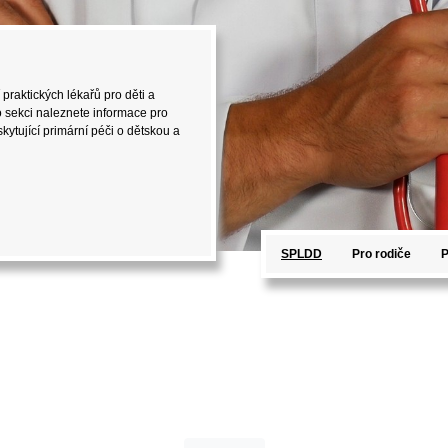
 praktických lékařů pro děti a
D). V této sekci naleznete
st, které mohou být užitečné při
SPLDD
Pro rodiče
P