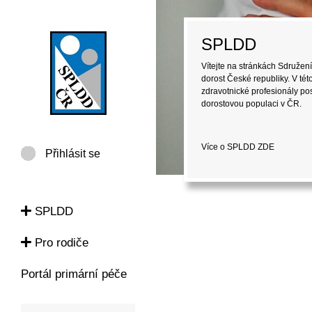
Pro rodiče
Vítejte na stránkách Sdružení
dorost České republiky (SPLD
informace pro laickou veřejno
péči o děti a dorost.
Více o SPLDD
ZDE
Přihlásit se
SPLDD
Pro rodiče
Portál primární péče