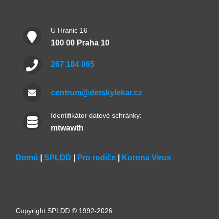
U Hranic 16
100 00 Praha 10
267 184 065
centrum@detskylekar.cz
Identifikátor datové schránky:
mtwawth
Domů
|
SPLDD
|
Pro rodiče
|
Korona Virus
Copyright SPLDD © 1992-2026