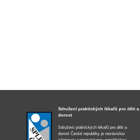
Sdružení praktických lékařů pro děti a
dorost
Sdružení praktických lékařů pro děti a
dorost České republiky je nezávislou
zájmovou samosprávnou nepolitickou