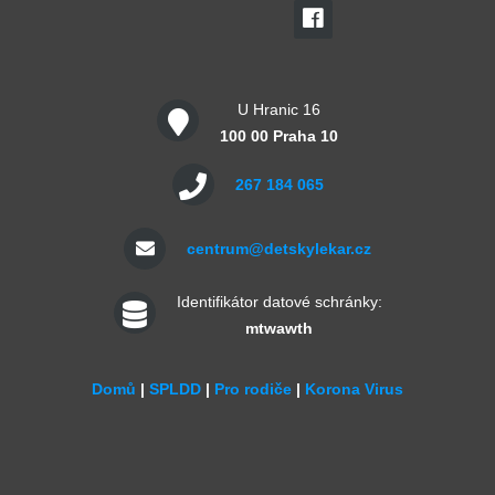
U Hranic 16
100 00 Praha 10
267 184 065
centrum@detskylekar.cz
Identifikátor datové schránky:
mtwawth
Domů
|
SPLDD
|
Pro rodiče
|
Korona Virus