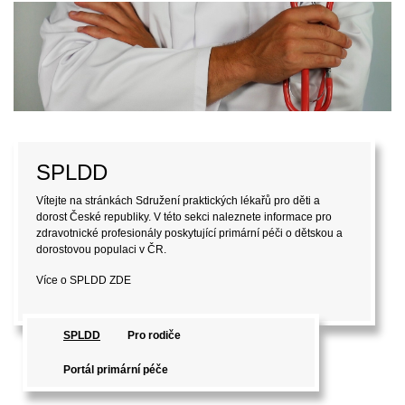
Pro rodiče
Vítejte na stránkách Sdružení praktických lékařů pro děti a
dorost České republiky (SPLDD). V této sekci naleznete
informace pro laickou veřejnost, které mohou být užitečné při
péči o děti a dorost.
Více o SPLDD
ZDE
SPLDD
Pro rodiče
Portál primární péče